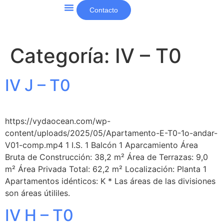
contenido
Contacto
Otros proyectos y noticias
Categoría:
IV – T0
IV J – T0
https://vydaocean.com/wp-
content/uploads/2025/05/Apartamento-E-T0-1o-andar-
V01-comp.mp4 1 I.S. 1 Balcón 1 Aparcamiento Área
Bruta de Construcción: 38,2 m² Área de Terrazas: 9,0
m² Área Privada Total: 62,2 m² Localización: Planta 1
Apartamentos idénticos: K * Las áreas de las divisiones
son áreas útililes.
IV H – T0