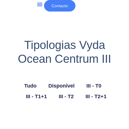
Contacto
Outros projetos e notícias
Tipologias Vyda
Ocean Centrum III
Tudo
Disponível
III - T0
III - T1+1
III - T2
III - T2+1